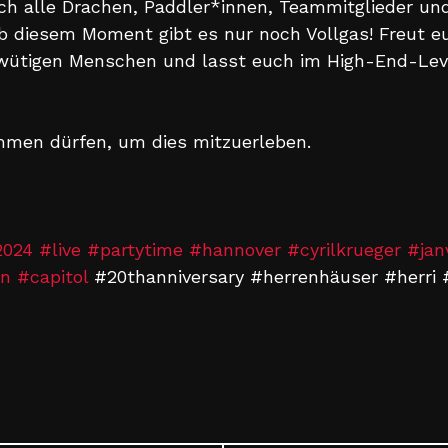
ich alle Drachen, Paddler*innen, Teammitglieder un
 Ab diesem Moment gibt es nur noch Vollgas! Freut e
wütigen Menschen und lasst euch im High-End-Lev
ommen dürfen, um dies mitzuerleben.
2024
#live
#partytime
#hannover
#cyrilkrueger
#jan
nn
#capitol
#20thanniversary #herrenhäuser #herri 