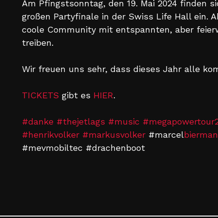
Am Pfingstsonntag, den 19. Mai 2024 finden s
großen Partyfinale in der Swiss Life Hall ein.
coole Community mit entspannten, aber feier
treiben.
Wir freuen uns sehr, dass dieses Jahr alle k
TICKETS
gibt es
HIER
.
#danke
#thejetlags
#music
#megapowertour
#henrikvolker
#markusvolker
#marcel
bierma
#mevmobiltec
#drachenboot