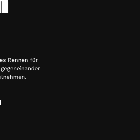
R
 es Rennen für
 gegeneinander
eilnehmen.
T