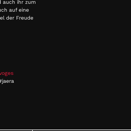
d auch ihr zum
uch auf eine
el der Freude
voges
#jaera