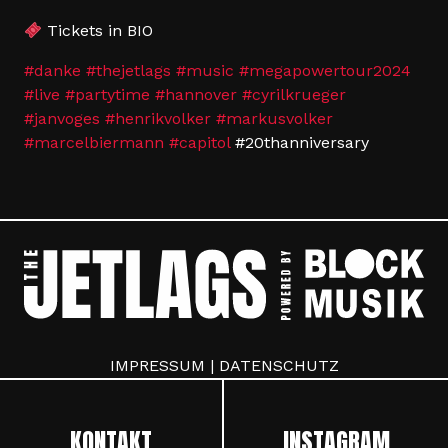
Tickets in BIO
#danke
#thejetlags
#music
#megapowertour2024
#live
#partytime
#hannover
#cyrilkrueger
#janvoges
#henrikvolker
#markusvolker
#marcelbiermann
#capitol
#20thanniversary
IMPRESSUM
|
DATENSCHUTZ
KONTAKT
INSTAGRAM